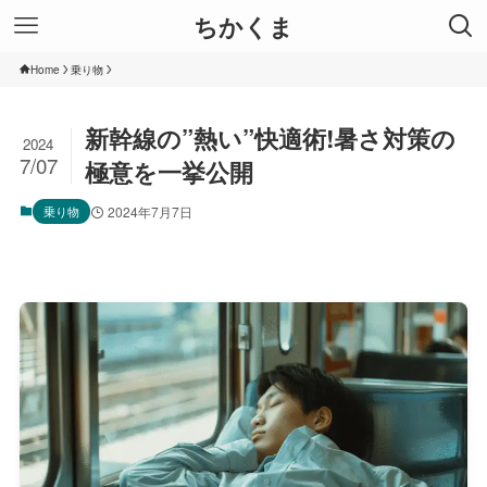
ちかくま
Home
乗り物
新幹線の”熱い”快適術!暑さ対策の
2024
7/07
極意を一挙公開
乗り物
2024年7月7日