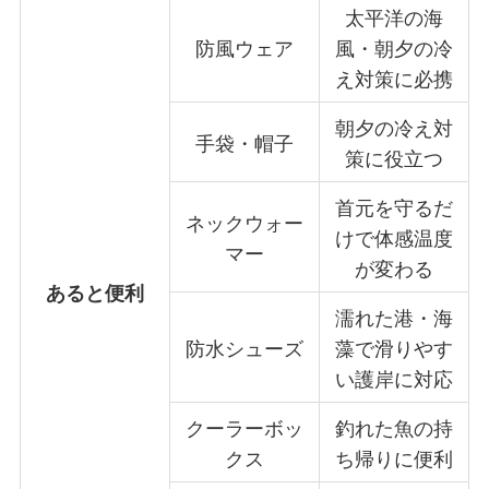
太平洋の海
防風ウェア
風・朝夕の冷
え対策に必携
朝夕の冷え対
手袋・帽子
策に役立つ
首元を守るだ
ネックウォー
けで体感温度
マー
が変わる
あると便利
濡れた港・海
防水シューズ
藻で滑りやす
い護岸に対応
クーラーボッ
釣れた魚の持
クス
ち帰りに便利