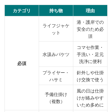
カテゴリ
持ち物
理由
港・護岸での
ライフジャケ
安全のため必
ット
須
コマセ作業・
水汲みバケツ
手洗い・足元
洗浄に便利
必須
プライヤー・
針外しや仕掛
ハサミ
け交換で使う
風の日は仕掛
予備仕掛け
けが絡みやす
（複数）
いため多めに