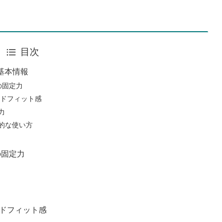
目次
基本情報
の固定力
イドフィット感
力
果的な使い方
の固定力
イドフィット感